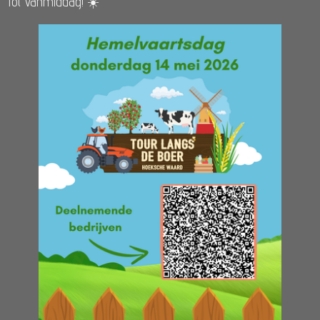
Tot vanmiddag! ☀️