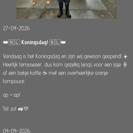
27-04-2026
👑🇳🇱
Koningsdag!
🇳🇱👑
Vandaag is het Koningsdag en zijn wij gewoon geopend! ☀️
Heerlijk terrasweer, dus kom gezellig langs voor een ijsje 🍦
of een bakje koffie ☕ met een overheerlijke oranje
tompouce.
op = op!
Tot zo! 🚜💛
04-04-2026