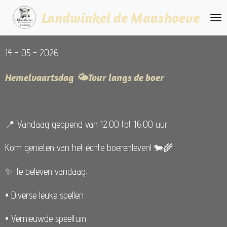
Ga
Landwinkel de Maashoeve
direct
naar
14 - 05 - 2026
de
hoofdinhoud
Hemelvaartsdag 🌤️Tour langs de boer
📍 Vandaag geopend van 12.00 tot 16.00 uur
Kom genieten van het échte boerenleven! 🐄🌾
✨ Te beleven vandaag:
• Diverse leuke spellen
• Vernieuwde speeltuin